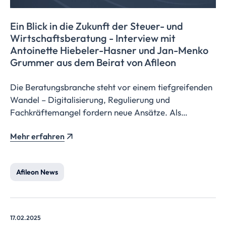
Ein Blick in die Zukunft der Steuer- und
Wirtschaftsberatung
- Interview mit
Antoinette Hiebeler-Hasner und Jan-Menko
Grummer aus dem Beirat von Afileon
Die Beratungsbranche steht vor einem tiefgreifenden
Wandel – Digitalisierung, Regulierung und
Fachkräftemangel fordern neue Ansätze. Als
Beiratsmitglieder von Afileon begleiten Antoinette
Mehr erfahren
Hiebeler-Hasner und Jan-Menko Grummer diese
Transformation mit ihrer langjährigen Erfahrung und
sprechen im Interview über ihre Vision für die
Afileon News
Steuerkanzlei der Zukunft.
17.02.2025