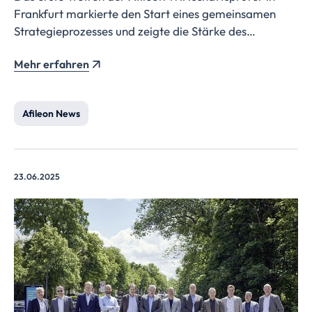
Frankfurt markierte den Start eines gemeinsamen
Strategieprozesses und zeigte die Stärke des
Verbunds: vielfältige Spezialisierungen, internationale
Mehr erfahren
Erfahrung und ein starkes Gemeinschaftsgefühl als
Basis für zukünftiges Wachstum.
Afileon News
23.06.2025