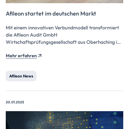
Afileon startet im deutschen Markt
Mit einem innovativen Verbundmodell transformiert
die Afileon Audit GmbH
Wirtschaftsprüfungsgesellschaft aus Oberhaching in
der Nähe von München die Branche in Deutschland.
Mehr erfahren
Das Konzept vereint die Vorteile eines starken
Verbunds mit der persönlichen Betreuung
eigenständig agierender Kanzleien vor Ort.
Afileon News
20.01.2025