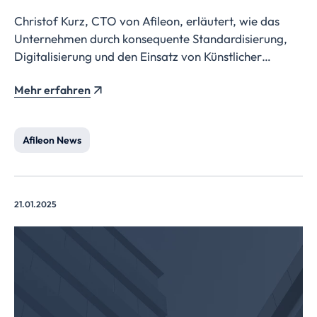
Christof Kurz, CTO von Afileon, erläutert, wie das
Unternehmen durch konsequente Standardisierung,
Digitalisierung und den Einsatz von Künstlicher
Intelligenz die Steuerberatungsbranche transformiert,
Mehr erfahren
um die Beratungsqualität zu steigern und die
Mitarbeiterzufriedenheit zu erhöhen.
Afileon News
21.01.2025