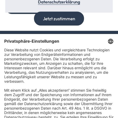
Datenschutzerklärung
Zum TAXFBA Kanal
Jetzt zustimmen
TAXFBA GmbH
Gasstraße 18, Haus 6a
22761 Hamburg
info@taxfba.de
Impressum
Datenschutz