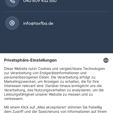
040 609 432 550
info@taxfba.de
TAXFBA GmbH
Gasstraße 18, Haus 6a
22761 Hamburg
info@taxfba.de