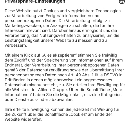
TAXFBA GmbH
Gasstraße 18, Haus 6a
22761 Hamburg
info@taxfba.de
Impressum
Datenschutz
Barrierefreiheit
Cookies