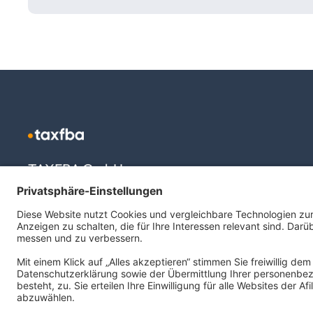
TAXFBA GmbH
Gasstraße 18, Haus 6a
22761 Hamburg
info@taxfba.de