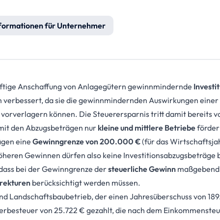
formationen für Unternehmer
ünftige Anschaffung von Anlagegütern gewinnmindernde
Investi
ch verbessert, da sie die gewinnmindernden Auswirkungen einer 
vorverlagern können. Die Steuerersparnis tritt damit bereits v
mit den Abzugsbeträgen nur
kleine und mittlere Betriebe
fördern
ägen eine
Gewinngrenze von 200.000 €
(für das Wirtschaftsja
öheren Gewinnen dürfen also keine Investitionsabzugsbeträge 
 dass bei der Gewinngrenze der
steuerliche Gewinn
maßgebend is
rrekturen
berücksichtigt werden müssen.
nd Landschaftsbaubetrieb, der einen Jahresüberschuss von 189.
erbesteuer von 25.722 € gezahlt, die nach dem Einkommensteue