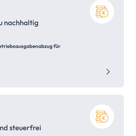
u nachhaltig
etriebsausgabenabzug für
and
steuerfrei