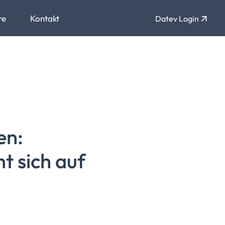
re
Kontakt
Datev Login
en:
 sich auf