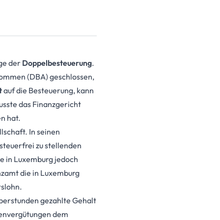
age der
Doppelbesteuerung
.
kommen (DBA) geschlossen,
t
auf die Besteuerung, kann
usste das Finanzgericht
n hat.
schaft. In seinen
teuerfrei zu stellenden
die in Luxemburg jedoch
anzamt die in Luxemburg
tslohn.
Überstunden gezahlte Gehalt
ndenvergütungen dem