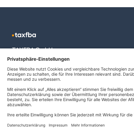
TAXFBA GmbH
Gasstraße 18, Haus 6a
22761 Hamburg
info@taxfba.de