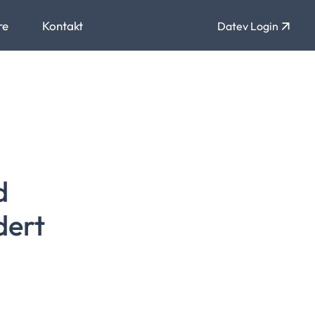
re
Kontakt
Datev Login
d
dert