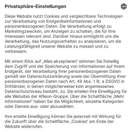
TAXFBA GmbH
Gasstraße 18, Haus 6a
22761 Hamburg
info@taxfba.de
Impressum
Datenschutz
Barrierefreiheit
Cookies