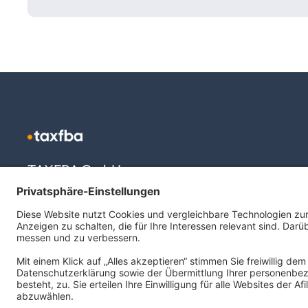
TAXFBA GmbH
Gasstraße 18, Haus 6a
22761 Hamburg
info@taxfba.de