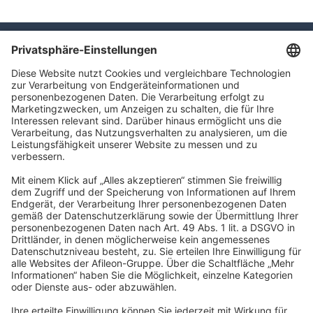
TAXFBA GmbH
Gasstraße 18, Haus 6a
22761 Hamburg
info@taxfba.de
Impressum
Datenschutz
Barrierefreiheit
Cookies