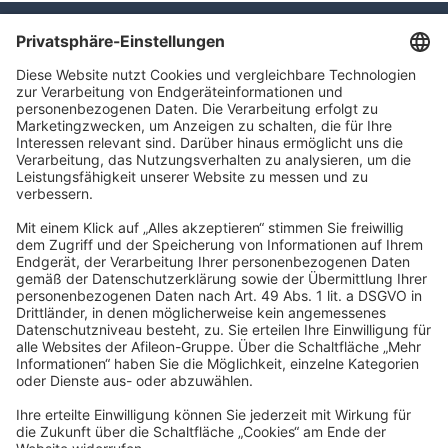
TAXFBA GmbH
Gasstraße 18, Haus 6a
22761 Hamburg
info@taxfba.de
Impressum
Datenschutz
Barrierefreiheit
Cookies