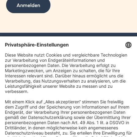
Anmelden
TAXFBA GmbH
Gasstraße 18, Haus 6a
22761 Hamburg
info@taxfba.de
Impressum
Datenschutz