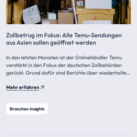
Zollbetrug im Fokus: Alle Temu-Sendungen
aus Asien sollen geöffnet werden
In den letzten Monaten ist der Onlinehändler Temu
verstärkt in den Fokus der deutschen Zollbehörden
gerückt. Grund dafür sind Berichte über wiederholten
Zollbetrug, bei dem Waren aus Fernost, insbesondere
Mehr erfahren
aus China, fälschlicherweise als zollfrei deklariert
wurden. Um diesen Betrug einzudämmen, wurde nun
angeordnet, dass der Zoll alle Pakete von Temu
Branchen Insights
öffnen soll, die aus Fernost nach Deutschland
gelangen.